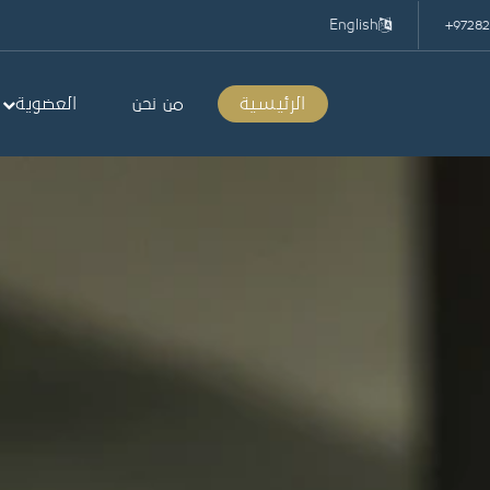
English
+9728
الرئيسية
من نحن
العضوية