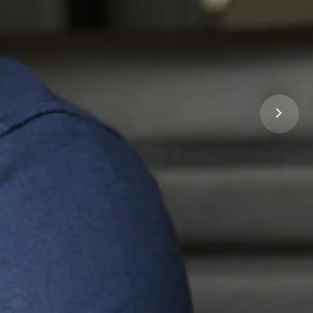
صوت موحّد