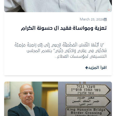
March 23, 2026
تعزية ومواساة فقيد آل حسونة الكرام
“يَا أَيَّتُهَا النَّفْسُ الْمُطْمَئِنَّةُ ارْجِعِي إِلَى رَبِّكِ رَاضِيَةً مَرْضِيَّةً
فَادْخُلِي فِي عِبَادِي وَادْخُلِي جَنَّتِي” يتقدم المجلس
التنسيقي لمؤسسات القطاع...
اقرأ المزيد