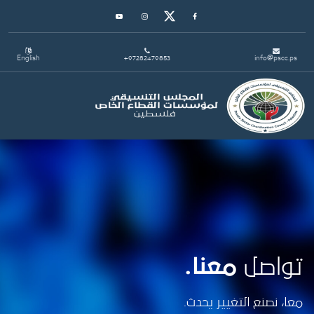
Youtube
Instagram
Twitter
Facebook
English
+97282479853
info@pscc.ps
Toggle navigation
تواصل
معنا.
معا، نصنع التغيير يحدث.