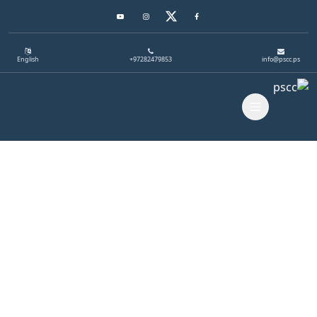
Youtube
Instagram
Twitter
Facebook
English
+97282479853
info@pscc.ps
Toggle navigation
News