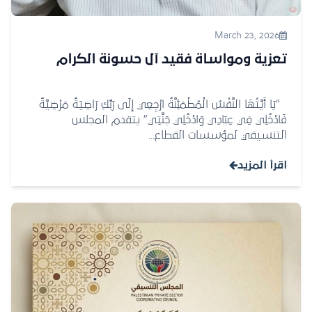
March 23, 2026
تعزية ومواساة فقيد آل حسونة الكرام
“يَا أَيَّتُهَا النَّفْسُ الْمُطْمَئِنَّةُ ارْجِعِي إِلَى رَبِّكِ رَاضِيَةً مَرْضِيَّةً
فَادْخُلِي فِي عِبَادِي وَادْخُلِي جَنَّتِي” يتقدم المجلس
التنسيقي لمؤسسات القطاع...
اقرأ المزيد