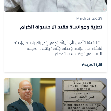
March 23, 2026
تعزية ومواساة فقيد آل حسونة الكرام
“يَا أَيَّتُهَا النَّفْسُ الْمُطْمَئِنَّةُ ارْجِعِي إِلَى رَبِّكِ رَاضِيَةً مَرْضِيَّةً
فَادْخُلِي فِي عِبَادِي وَادْخُلِي جَنَّتِي” يتقدم المجلس
التنسيقي لمؤسسات القطاع...
اقرأ المزيد